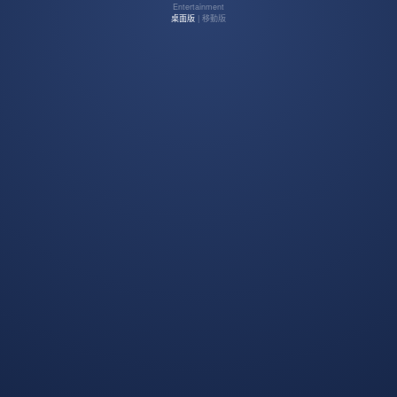
Entertainment
桌面版
| 移動版